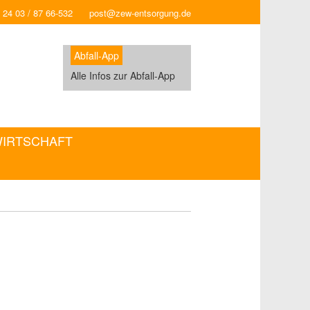
 24 03 / 87 66-532
post@zew-entsorgung.de
Abfall-App
Alle Infos zur Abfall-App
WIRTSCHAFT