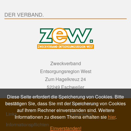
DER VERBAND.
Zweckverband
Entsorgungsregion West
Zum Hagelkreuz 24
52249 Eschweiler
Diese Seite erfordert die Speicherung von Cookies. Bitte
bestätigen Sie, dass Sie mit der Speicherung von Cookies
Kontakt
Datenschutz
auf Ihrem Rechner einverstanden sind. Weitere
Links
Impressum
Informationen zu diesem Thema erhalten sie
hier
.
Informationspflichten
Einverstanden!