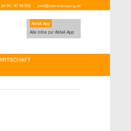
 24 03 / 87 66-532
post@zew-entsorgung.de
Abfall-App
Alle Infos zur Abfall-App
WIRTSCHAFT