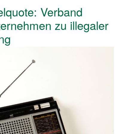
lquote: Verband
rnehmen zu illegaler
ng