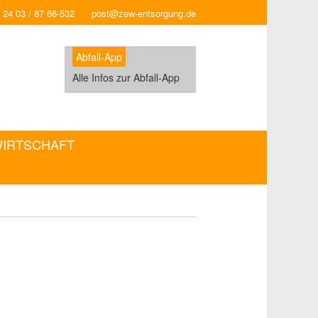
 24 03 / 87 66-532
post@zew-entsorgung.de
Abfall-App
Alle Infos zur Abfall-App
WIRTSCHAFT