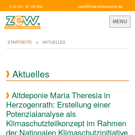
0 24 03 / 87 66-532
post@zew-entsorgung.de
MENU
STARTSEITE
AKTUELLES
Aktuelles
Altdeponie Maria Theresia in
Herzogenrath: Erstellung einer
Potenzialanalyse als
Klimaschutzteilkonzept im Rahmen
der Nationalen Klimaschutzinitiative