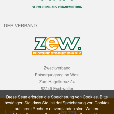
DER VERBAND.
Zweckverband
Entsorgungsregion West
Zum Hagelkreuz 24
52249 Eschweiler
Diese Seite erfordert die Speicherung von Cookies. Bitte
bestätigen Sie, dass Sie mit der Speicherung von Cookies
Kontakt
Datenschutz
auf Ihrem Rechner einverstanden sind. Weitere
Links
Impressum