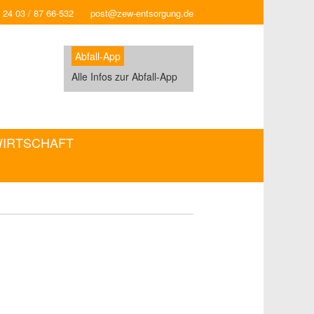
 24 03 / 87 66-532
post@zew-entsorgung.de
Abfall-App
Alle Infos zur Abfall-App
WIRTSCHAFT