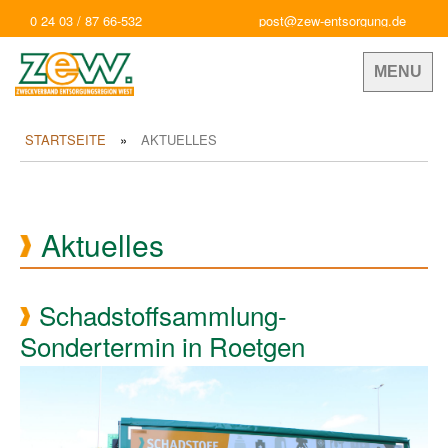
0 24 03 / 87 66-532
post@zew-entsorgung.de
MENU
STARTSEITE
AKTUELLES
Aktuelles
Schadstoffsammlung-
Sondertermin in Roetgen