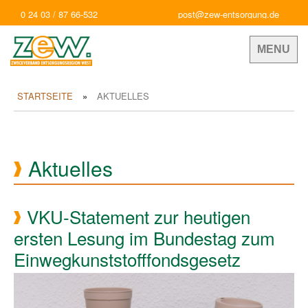
0 24 03 / 87 66-532
post@zew-entsorgung.de
MENU
STARTSEITE
AKTUELLES
Aktuelles
VKU-Statement zur heutigen
ersten Lesung im Bundestag zum
Einwegkunststofffondsgesetz