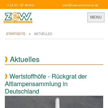
0 24 03 / 87 66-532
post@zew-entsorgung.de
MENU
STARTSEITE
AKTUELLES
Aktuelles
Wertstoffhöfe - Rückgrat der
Altlampensammlung in
Deutschland