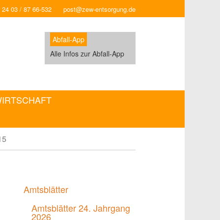
 24 03 / 87 66-532
post@zew-entsorgung.de
Abfall-App
Alle Infos zur Abfall-App
WIRTSCHAFT
15
Amtsblätter
Amtsblätter 24. Jahrgang
2026