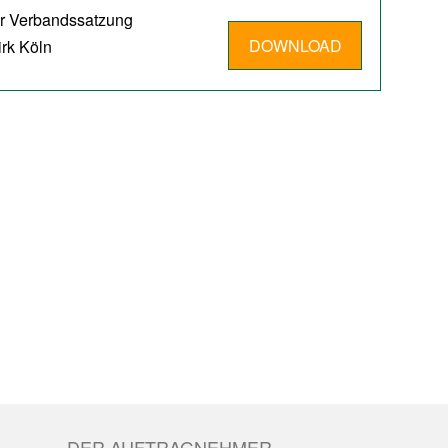
er Verbandssatzung
DOWNLOAD
irk Köln
DER AUFTRAGNEHMER.