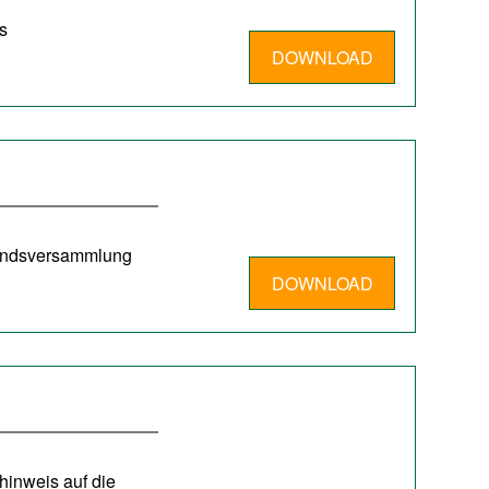
s
DOWNLOAD
bandsversammlung
DOWNLOAD
inweis auf die